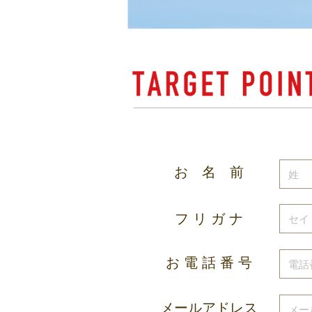
お 名 前
フ リ ガ ナ
お 電 話 番 号
メールアドレス